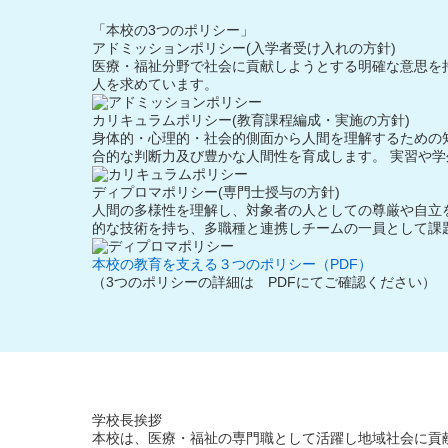
「本校の3つのポリシー」
アドミッションポリシー
(入学者受け入れの方針)
医療・福祉分野で社会に貢献しようとする明確な意思を
人を求めています。
カリキュラムポリシー
(教育課程編成・実施の方針)
身体的・心理的・社会的側面から人間を理解するための
合的な判断力及び豊かな人間性を育成します。 実習や
ディプロマポリシー
(専門士授与の方針)
人間の多様性を理解し、対象者の人としての尊厳や自立
的な技術を持ち、多職種と連携しチームの一員として課
本校の教育を支える３つのポリシー（PDF）
（3つのポリシーの詳細は PDFにてご確認ください）
学校長挨拶
本校は、医療・福祉の専門職として活躍し地域社会に貢