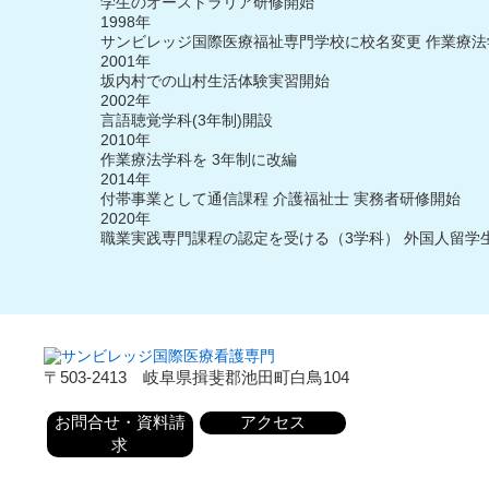
学生のオーストラリア研修開始
1998年
サンビレッジ国際医療福祉専門学校に校名変更 作業療法
2001年
坂内村での山村生活体験実習開始
2002年
言語聴覚学科(3年制)開設
2010年
作業療法学科を 3年制に改編
2014年
付帯事業として通信課程 介護福祉士 実務者研修開始
2020年
職業実践専門課程の認定を受ける（3学科） 外国人留学
〒503-2413 岐阜県揖斐郡池田町白鳥104
お問合せ・資料請
アクセス
求