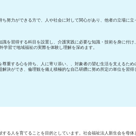
持ち努力ができる方で、人や社会に対して関心があり、他者の立場に立
知識を習得する科目を設置し、介護実践に必要な知識・技術を身に付け
学外学習で地域福祉の実際を体験し理解を深めます。
を尊重する心を持ち、人に寄り添い、、対象者の望む生活を支えるため
題解決ができ、倫理観を備え積極的な自己研鑽に努め所定の単位を習得
献する人を育てることを目的としています。社会福祉法人新生会を母体