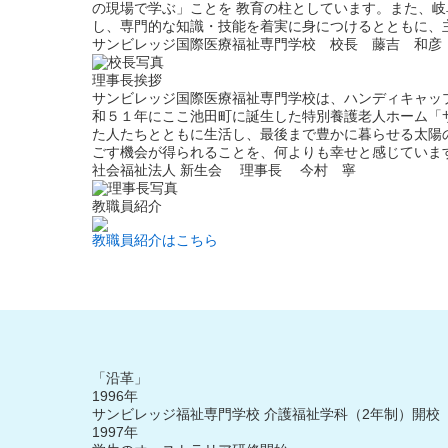
の現場で学ぶ」ことを 教育の柱としています。また、岐
し、専門的な知識・技能を着実に身につけるとともに、
サンビレッジ国際医療福祉専門学校
校長 藤吉 和彦
理事長挨拶
サンビレッジ国際医療福祉専門学校は、ハンディキャッ
和５１年にここ池田町に誕生した特別養護老人ホーム「
た人たちとともに生活し、最後まで豊かに暮らせる太陽
ごす機会が得られることを、何よりも幸せと感じていま
社会福祉法人 新生会
理事長 今村 寧
教職員紹介
教職員紹介はこちら
「沿革」
1996年
サンビレッジ福祉専門学校 介護福祉学科（2年制）開校
1997年