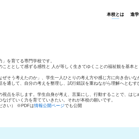
本校とは
進学
力」を育てる専門学校です。
のこととして感ずる感性と 人が等しく生きてゆくことの福祉観を基本
なぜそう考えたのか」、学生一人ひとりの考え方や感じ方に向き合いな
話を通して、自分の考えを整理し、試行錯誤を重ねながら理解へとむすび
の視点を示します。学生自身が考え、言葉にし、行動することで、はじ
つなげていく力を育てていきたい。それが本校の願いです。
さい） ※PDFは
情報公開ページ
でも公開